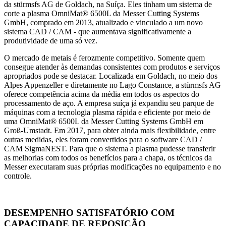
da stürmsfs AG de Goldach, na Suíça. Eles tinham um sistema de
corte a plasma OmniMat® 6500L da Messer Cutting Systems
GmbH, comprado em 2013, atualizado e vinculado a um novo
sistema CAD / CAM - que aumentava significativamente a
produtividade de uma só vez.
O mercado de metais é ferozmente competitivo. Somente quem
consegue atender às demandas consistentes com produtos e serviços
apropriados pode se destacar. Localizada em Goldach, no meio dos
Alpes Appenzeller e diretamente no Lago Constance, a stürmsfs AG
oferece competência acima da média em todos os aspectos do
processamento de aço. A empresa suíça já expandiu seu parque de
máquinas com a tecnologia plasma rápida e eficiente por meio de
uma OmniMat® 6500L da Messer Cutting Systems GmbH em
Groß-Umstadt. Em 2017, para obter ainda mais flexibilidade, entre
outras medidas, eles foram convertidos para o software CAD /
CAM SigmaNEST. Para que o sistema a plasma pudesse transferir
as melhorias com todos os benefícios para a chapa, os técnicos da
Messer executaram suas próprias modificações no equipamento e no
controle.
DESEMPENHO SATISFATÓRIO COM
CAPACIDADE DE REPOSIÇÃO