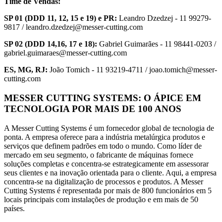
Time de Vendas:
SP 01 (DDD 11, 12, 15 e 19) e PR:
Leandro Dzedzej - 11 99279-
9817 / leandro.dzedzej@messer-cutting.com
SP 02 (DDD 14,16, 17 e 18):
Gabriel Guimarães - 11 98441-0203 /
gabriel.guimaraes@messer-cutting.com
ES, MG, RJ:
João Tomich - 11 93219-4711 / joao.tomich@messer-
cutting.com
MESSER CUTTING SYSTEMS: O ÁPICE EM
TECNOLOGIA POR MAIS DE 100 ANOS
A Messer Cutting Systems é um fornecedor global de tecnologia de
ponta. A empresa oferece para a indústria metalúrgica produtos e
serviços que definem padrões em todo o mundo. Como líder de
mercado em seu segmento, o fabricante de máquinas fornece
soluções completas e concentra-se estrategicamente em assessorar
seus clientes e na inovação orientada para o cliente. Aqui, a empresa
concentra-se na digitalização de processos e produtos. A Messer
Cutting Systems é representada por mais de 800 funcionários em 5
locais principais com instalações de produção e em mais de 50
países.