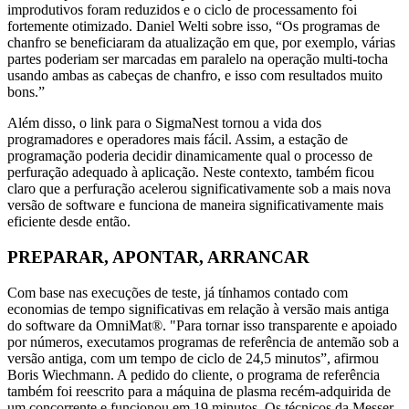
improdutivos foram reduzidos e o ciclo de processamento foi
fortemente otimizado. Daniel Welti sobre isso, “Os programas de
chanfro se beneficiaram da atualização em que, por exemplo, várias
partes poderiam ser marcadas em paralelo na operação multi-tocha
usando ambas as cabeças de chanfro, e isso com resultados muito
bons.”
Além disso, o link para o SigmaNest tornou a vida dos
programadores e operadores mais fácil. Assim, a estação de
programação poderia decidir dinamicamente qual o processo de
perfuração adequado à aplicação. Neste contexto, também ficou
claro que a perfuração acelerou significativamente sob a mais nova
versão de software e funciona de maneira significativamente mais
eficiente desde então.
PREPARAR, APONTAR, ARRANCAR
Com base nas execuções de teste, já tínhamos contado com
economias de tempo significativas em relação à versão mais antiga
do software da OmniMat®. "Para tornar isso transparente e apoiado
por números, executamos programas de referência de antemão sob a
versão antiga, com um tempo de ciclo de 24,5 minutos”, afirmou
Boris Wiechmann. A pedido do cliente, o programa de referência
também foi reescrito para a máquina de plasma recém-adquirida de
um concorrente e funcionou em 19 minutos. Os técnicos da Messer