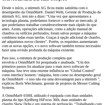
Desde o início, a stürmsfs AG ficou muito satisfeita com o
desempenho da OmniMat®. Daniel Welti, Gerente de Produção da
stürmsfs AG, tem isto a dizer: “Uma vez que apresentamos a
tecnologia plasma, poderíamos fornecer o melhor ao mercado, já
que poderíamos trabalhar consideravelmente mais rápido do que
antes. Assim, operações adicionais, como a adição manual de
chanfros ou orifícios perfurados, foram salvas porque a máquina
combinou todas essas tarefas. Graças à opção adicional de chanfro,
até adquirimos novos clientes". Porém, os requisitos aumentaram
com as novas opções, e o novo software também tornou necessário
fazer uma revisão profunda da máquina existente.
Para isso, a estrutura de produção completa que
envolvia a OmniMat® foi pesquisada e analisada. “Um dos
primeiros passos foi atualizar para o mais novo software de
máquina. Isso teve uma enorme influência no “Global Control”
como interface homem / máquina, bem como no desempenho geral
da OmniMat® - e isso não era uma desvantagem para a stürmsfs ”,
explicou Boris Wiechmann, gerente de projetos da Messer Cutting
Systems.
A OmniMat® 6500L utilizado é equipada com duas unidades
plasma do tipo Kjellberg HiFocus 360i, duas unidades de
chanfro Skew Delta e um sistema de perfuração. “Trabalhando com