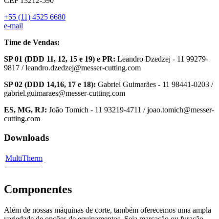
CEP 13212-590
+55 (11) 4525 6680
e-mail
Time de Vendas:
SP 01 (DDD 11, 12, 15 e 19) e PR:
Leandro Dzedzej - 11 99279-
9817 / leandro.dzedzej@messer-cutting.com
SP 02 (DDD 14,16, 17 e 18):
Gabriel Guimarães - 11 98441-0203 /
gabriel.guimaraes@messer-cutting.com
ES, MG, RJ:
João Tomich - 11 93219-4711 / joao.tomich@messer-
cutting.com
Downloads
MultiTherm
Componentes
Além de nossas máquinas de corte, também oferecemos uma ampla
variedade de opções de equipamentos. Seja marcação ou furação,