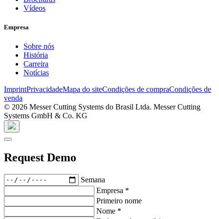
Vídeos
Empresa
Sobre nós
História
Carreira
Notícias
Imprint
Privacidade
Mapa do site
Condições de compra
Condições de
venda
© 2026 Messer Cutting Systems do Brasil Ltda. Messer Cutting
Systems GmbH & Co. KG
Request Demo
Semana
Empresa
*
Primeiro nome
Nome
*