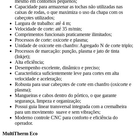
mesmo em contornos pequenos;
Capacidade para armazenar as tochas não utilizadas nas
caixas de rodas, o que maximiza o uso da chapa com os
cabeçotes utilizados;
Largura de trabalho: até 4 m;
Velocidade de corte: até 35 m/min;
Comprimentos funcionais praticamente ilimitados;
Processos de corte: oxicorte e plasma;
Unidade de oxicorte em chanfro: Agregado N de corte triplo;
Processos de marcação: punção, plasma e jato de tinta
(Inkjet);
Alta eficiência;
Desempenho excelente, dinâmico e preciso;
Característica suficientemente leve para cortes em alta
velocidade e aceleração;
Robusta para usar cabeçotes de corte em chanfro (oxicorte e
plasma);
Mangueiras e cabos dentro do pórtico, o que garante
segurança, limpeza e organização;
Possui guia linear transversal integrada com a cremalheira
para um movimento suave e sem vibrações;
Moderno controle CNC para conforto e eficiência do
operador.
MultiTherm Eco