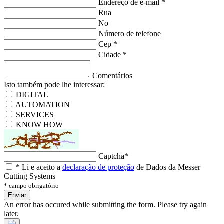
Endereço de e-mail
*
Rua
No
Número de telefone
Cep
*
Cidade
*
Comentários
Isto também pode lhe interessar:
DIGITAL
AUTOMATION
SERVICES
KNOW HOW
Captcha
*
*
Li e aceito a
declaração de proteção
de Dados da Messer
Cutting Systems
* campo obrigatório
Enviar
An error has occured while submitting the form. Please try again
later.