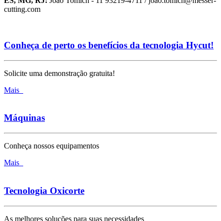
ES, MG, RJ:
João Tomich - 11 93219-4711 / joao.tomich@messer-
cutting.com
Conheça de perto os benefícios da tecnologia Hycut!
Solicite uma demonstração gratuita!
Mais
Máquinas
Conheça nossos equipamentos
Mais
Tecnologia Oxicorte
As melhores soluções para suas necessidades