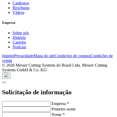
Catálogos
Brochuras
Vídeos
Empresa
Sobre nós
História
Carreira
Notícias
Imprint
Privacidade
Mapa do site
Condições de compra
Condições de
venda
© 2026 Messer Cutting Systems do Brasil Ltda. Messer Cutting
Systems GmbH & Co. KG
Solicitação de informação
Empresa
*
Primeiro nome
Nome
*