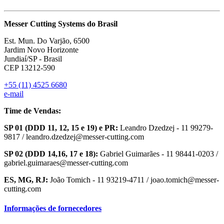
Messer Cutting Systems do Brasil
Est. Mun. Do Varjão, 6500
Jardim Novo Horizonte
Jundiaí/SP - Brasil
CEP 13212-590
+55 (11) 4525 6680
e-mail
Time de Vendas:
SP 01 (DDD 11, 12, 15 e 19) e PR:
Leandro Dzedzej - 11 99279-
9817 / leandro.dzedzej@messer-cutting.com
SP 02 (DDD 14,16, 17 e 18):
Gabriel Guimarães - 11 98441-0203 /
gabriel.guimaraes@messer-cutting.com
ES, MG, RJ:
João Tomich - 11 93219-4711 / joao.tomich@messer-
cutting.com
Informações de fornecedores