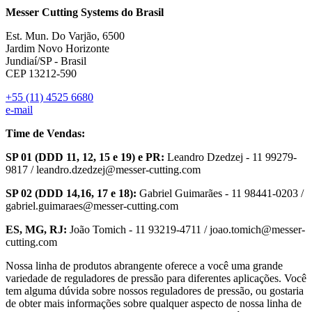
Messer Cutting Systems do Brasil
Est. Mun. Do Varjão, 6500
Jardim Novo Horizonte
Jundiaí/SP - Brasil
CEP 13212-590
+55 (11) 4525 6680
e-mail
Time de Vendas:
SP 01 (DDD 11, 12, 15 e 19) e PR:
Leandro Dzedzej - 11 99279-
9817 / leandro.dzedzej@messer-cutting.com
SP 02 (DDD 14,16, 17 e 18):
Gabriel Guimarães - 11 98441-0203 /
gabriel.guimaraes@messer-cutting.com
ES, MG, RJ:
João Tomich - 11 93219-4711 / joao.tomich@messer-
cutting.com
Nossa linha de produtos abrangente oferece a você uma grande
variedade de reguladores de pressão para diferentes aplicações. Você
tem alguma dúvida sobre nossos reguladores de pressão, ou gostaria
de obter mais informações sobre qualquer aspecto de nossa linha de