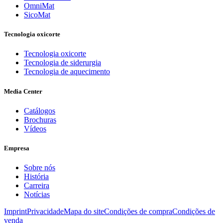
OmniMat
SicoMat
Tecnologia oxicorte
Tecnologia oxicorte
Tecnologia de siderurgia
Tecnologia de aquecimento
Media Center
Catálogos
Brochuras
Vídeos
Empresa
Sobre nós
História
Carreira
Notícias
Imprint
Privacidade
Mapa do site
Condições de compra
Condições de
venda