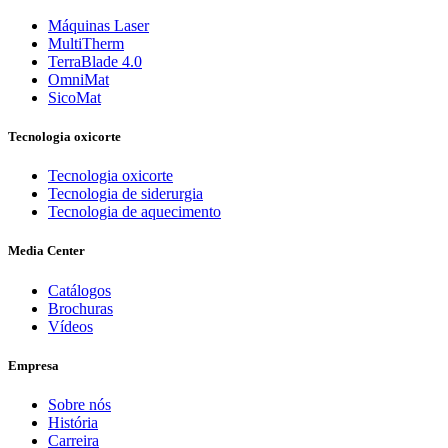
Máquinas Laser
MultiTherm
TerraBlade 4.0
OmniMat
SicoMat
Tecnologia oxicorte
Tecnologia oxicorte
Tecnologia de siderurgia
Tecnologia de aquecimento
Media Center
Catálogos
Brochuras
Vídeos
Empresa
Sobre nós
História
Carreira