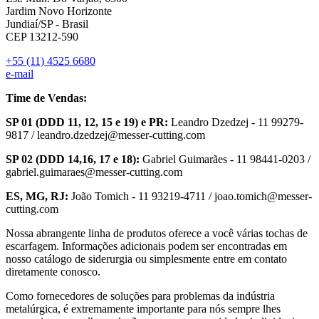
Jardim Novo Horizonte
Jundiaí/SP - Brasil
CEP 13212-590
+55 (11) 4525 6680
e-mail
Time de Vendas:
SP 01 (DDD 11, 12, 15 e 19) e PR:
Leandro Dzedzej - 11 99279-
9817 / leandro.dzedzej@messer-cutting.com
SP 02 (DDD 14,16, 17 e 18):
Gabriel Guimarães - 11 98441-0203 /
gabriel.guimaraes@messer-cutting.com
ES, MG, RJ:
João Tomich - 11 93219-4711 / joao.tomich@messer-
cutting.com
Nossa abrangente linha de produtos oferece a você várias tochas de
escarfagem. Informações adicionais podem ser encontradas em
nosso catálogo de siderurgia ou simplesmente entre em contato
diretamente conosco.
Como fornecedores de soluções para problemas da indústria
metalúrgica, é extremamente importante para nós sempre lhes